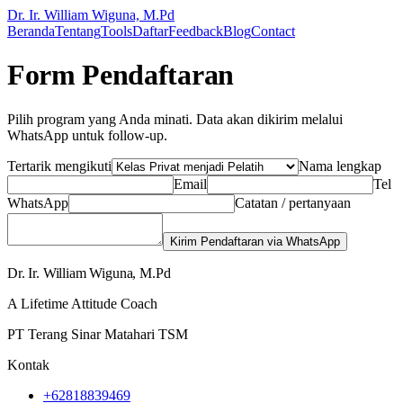
Dr. Ir. William Wiguna, M.Pd
Beranda
Tentang
Tools
Daftar
Feedback
Blog
Contact
Form Pendaftaran
Pilih program yang Anda minati. Data akan dikirim melalui
WhatsApp untuk follow-up.
Tertarik mengikuti
Nama lengkap
Email
Tel
WhatsApp
Catatan / pertanyaan
Kirim Pendaftaran via WhatsApp
Dr. Ir. William Wiguna, M.Pd
A Lifetime Attitude Coach
PT Terang Sinar Matahari TSM
Kontak
+62818839469