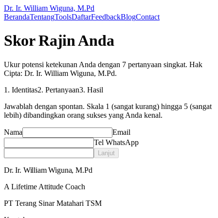
Dr. Ir. William Wiguna, M.Pd
Beranda
Tentang
Tools
Daftar
Feedback
Blog
Contact
Skor Rajin Anda
Ukur potensi ketekunan Anda dengan 7 pertanyaan singkat. Hak
Cipta:
Dr. Ir. William Wiguna, M.Pd
.
1
.
Identitas
2
.
Pertanyaan
3
.
Hasil
Jawablah dengan spontan. Skala 1 (sangat kurang) hingga 5 (sangat
lebih) dibandingkan orang sukses yang Anda kenal.
Nama
Email
Tel WhatsApp
Lanjut
Dr. Ir. William Wiguna, M.Pd
A Lifetime Attitude Coach
PT Terang Sinar Matahari TSM